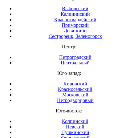
Выборгский
Калининский
Красногвардейский
Приморский
Девяткино
Сестрорецк, Зеленогорск
Центр:
Петроградский
Центральный
Юго-запад:
Кировский
Красносельский
Московский
Петродворцовый
Юго-восток:
Колпинский
Невский
Пушкинский
Фрунзенский