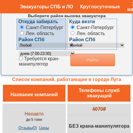
Эвакуаторы СПБ и ЛО
Круглосуточные
Луга, Плюсса
ма
Выберите район вызова эвакуатора
Откуда забирать
Куда везти
Санкт-Петербург
Санкт-Петербург
Лен. область
Лен. область
Район СПб
Район СПб
Требуется кран-
манипулятор
Список компаний, работающие в городе Луга
Телефоны служб
Название компаний
эвакуаций
4070
Неоавто
до 5 тонн
БЕЗ крана-манипулятора
Отзывы(0)
Цены